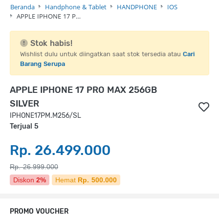
Beranda
Handphone & Tablet
HANDPHONE
IOS
APPLE IPHONE 17 P…
Stok habis!
Wishlist dulu untuk diingatkan saat stok tersedia atau
Cari
Barang Serupa
APPLE IPHONE 17 PRO MAX 256GB
SILVER
IPHONE17PM.M256/SL
Terjual 5
Rp. 26.499.000
Rp. 26.999.000
Diskon
2%
Hemat
Rp. 500.000
PROMO VOUCHER