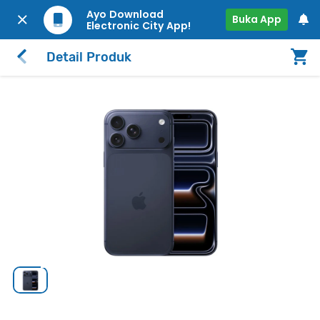
Ayo Download
Buka App
Electronic City App!
Detail Produk