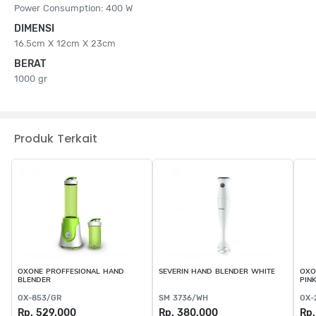
Power Consumption: 400 W
DIMENSI
16.5cm X 12cm X 23cm
BERAT
1000 gr
Produk Terkait
OXONE PROFFESIONAL HAND
SEVERIN HAND BLENDER WHITE
OXO
BLENDER
PIN
OX-853/GR
SM 3736/WH
OX-
Rp. 529.000
Rp. 380.000
Rp.