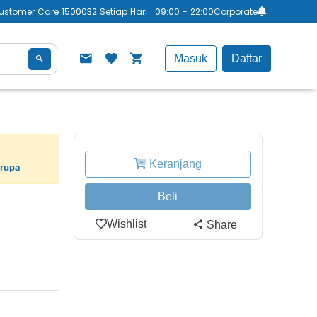
ustomer Care 1500032 Setiap Hari : 09:00 - 22:00
Corporate
Masuk
Daftar
Keranjang
erupa
Beli
Wishlist
Share