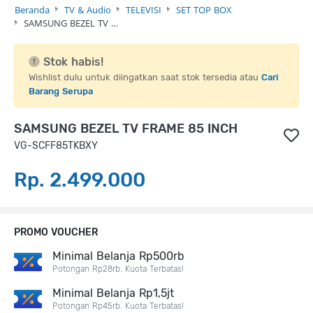
Beranda
TV & Audio
TELEVISI
SET TOP BOX
SAMSUNG BEZEL TV …
Stok habis!
Wishlist dulu untuk diingatkan saat stok tersedia atau
Cari
Barang Serupa
SAMSUNG BEZEL TV FRAME 85 INCH
VG-SCFF85TKBXY
Rp. 2.499.000
PROMO VOUCHER
Minimal Belanja Rp500rb
Potongan Rp28rb. Kuota Terbatas!
Minimal Belanja Rp1,5jt
Potongan Rp45rb. Kuota Terbatas!