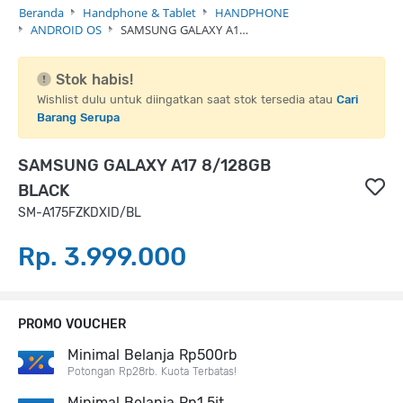
Beranda
Handphone & Tablet
HANDPHONE
ANDROID OS
SAMSUNG GALAXY A1…
Stok habis!
Wishlist dulu untuk diingatkan saat stok tersedia atau
Cari
Barang Serupa
SAMSUNG GALAXY A17 8/128GB
BLACK
SM-A175FZKDXID/BL
Rp. 3.999.000
PROMO VOUCHER
Minimal Belanja Rp500rb
Potongan Rp28rb. Kuota Terbatas!
Minimal Belanja Rp1,5jt