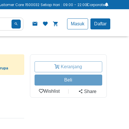
ustomer Care 1500032 Setiap Hari : 09:00 - 22:00
Corporate
Masuk
Daftar
Keranjang
erupa
Beli
Wishlist
Share