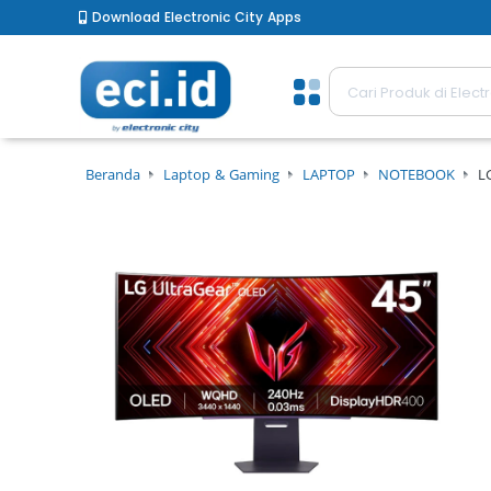
Download Electronic City Apps
Beranda
Laptop & Gaming
LAPTOP
NOTEBOOK
L