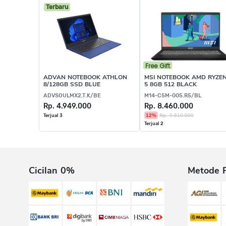
Terbaru
Free Gift
ADVAN NOTEBOOK ATHLON
MSI NOTEBOOK AMD RYZE
8/128GB SSD BLUE
5 8GB 512 BLACK
ADVSOULMX2.T.K/BE
M14-C5M-005.R5/BL
Rp. 4.949.000
Rp. 8.460.000
12%
Rp. 9.610.000
Terjual 3
Terjual 2
Cicilan 0%
Metode 