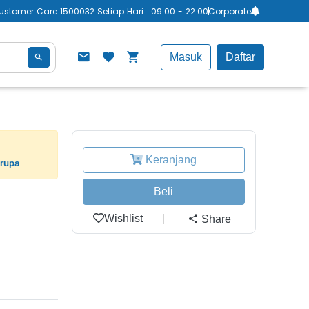
ustomer Care 1500032 Setiap Hari : 09:00 - 22:00
Corporate
Masuk
Daftar
Keranjang
erupa
Beli
Wishlist
Share