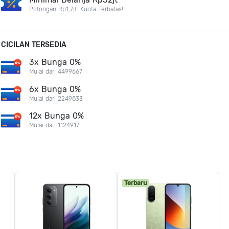
Potongan Rp1,7jt. Kuota Terbatas!
CICILAN TERSEDIA
3x Bunga 0%
Mulai dari 4499667
6x Bunga 0%
Mulai dari 2249833
12x Bunga 0%
Mulai dari 1124917
Terbaru