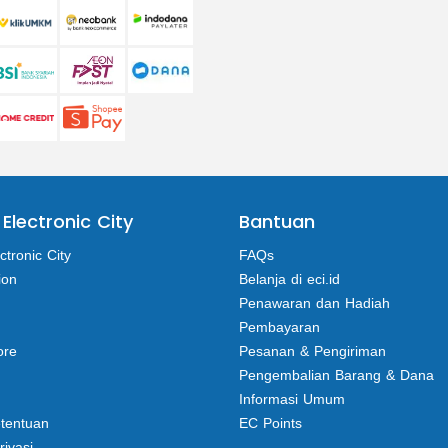
 Electronic City
Bantuan
ctronic City
FAQs
ion
Belanja di eci.id
Penawaran dan Hadiah
Pembayaran
ore
Pesanan & Pengiriman
Pengembalian Barang & Dana
Informasi Umum
etentuan
EC Points
rivasi