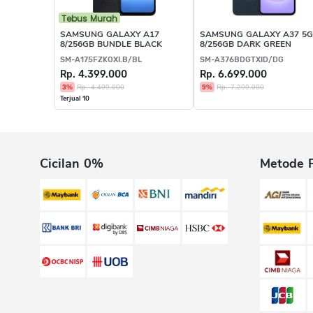
Tebus Murah
SAMSUNG GALAXY A17
SAMSUNG GALAXY A37 5G
8/256GB BUNDLE BLACK
8/256GB DARK GREEN
SM-A175FZKOXI.B/BL
SM-A376BDGTXID/DG
Rp. 4.399.000
Rp. 6.699.000
3%
Rp. 4.499.000
9%
Rp. 7.299.000
Terjual 10
Cicilan 0%
Metode 