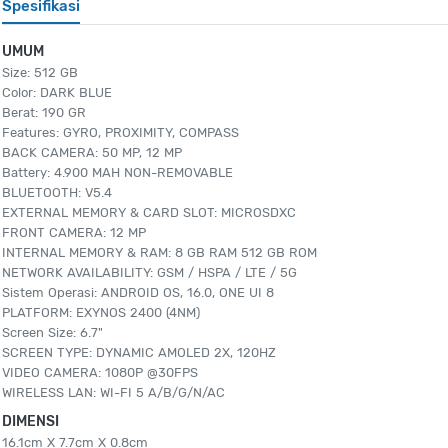
Spesifikasi
UMUM
Size: 512 GB
Color: DARK BLUE
Berat: 190 GR
Features: GYRO, PROXIMITY, COMPASS
BACK CAMERA: 50 MP, 12 MP
Battery: 4.900 MAH NON-REMOVABLE
BLUETOOTH: V5.4
EXTERNAL MEMORY & CARD SLOT: MICROSDXC
FRONT CAMERA: 12 MP
INTERNAL MEMORY & RAM: 8 GB RAM 512 GB ROM
NETWORK AVAILABILITY: GSM / HSPA / LTE / 5G
Sistem Operasi: ANDROID OS, 16.0, ONE UI 8
PLATFORM: EXYNOS 2400 (4NM)
Screen Size: 6.7"
SCREEN TYPE: DYNAMIC AMOLED 2X, 120HZ
VIDEO CAMERA: 1080P @30FPS
WIRELESS LAN: WI-FI 5 A/B/G/N/AC
DIMENSI
16.1cm X 7.7cm X 0.8cm