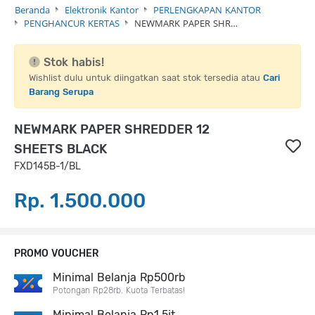
Beranda
Elektronik Kantor
PERLENGKAPAN KANTOR
PENGHANCUR KERTAS
NEWMARK PAPER SHR…
Stok habis!
Wishlist dulu untuk diingatkan saat stok tersedia atau
Cari
Barang Serupa
NEWMARK PAPER SHREDDER 12
SHEETS BLACK
FXD145B-1/BL
Rp. 1.500.000
PROMO VOUCHER
Minimal Belanja Rp500rb
Potongan Rp28rb. Kuota Terbatas!
Minimal Belanja Rp1,5jt