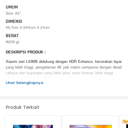
UMUM
Size: 43"
DIMENSI
95.7cm X 59.9cm X 21cm
BERAT
8200 gr
DESKRIPSI PRODUK :
Xiaomi seri L43MB didukung dengan HDR Enhance, kecerahan layar
yang lebih tinggi, pengalaman 4K jadi makin sempurna dengan detail
cahaya dan bayangan yang lebih jelas serta kontras lebih tinggi
ketika memutar video HDR
Lihat Selengkapnya
KEUNGGULAN PRODUK :
QLED quantum dot
Mode Filmmaker
Produk Terkait
4K ultra high definition
MEMC
Dolby Audio & DTS:X
Ter