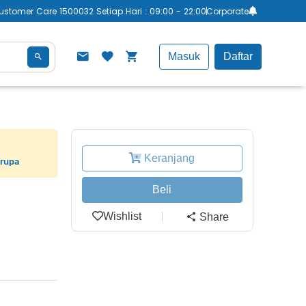
ustomer Care 1500032 Setiap Hari : 09:00 - 22:00
Corporate
Masuk
Daftar
Keranjang
erupa
Beli
Wishlist
Share