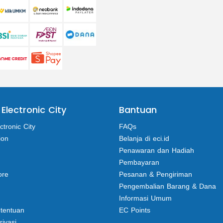
 Electronic City
Bantuan
ctronic City
FAQs
ion
Belanja di eci.id
Penawaran dan Hadiah
Pembayaran
ore
Pesanan & Pengiriman
Pengembalian Barang & Dana
Informasi Umum
etentuan
EC Points
rivasi