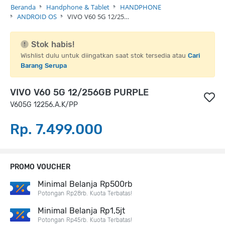
Beranda
Handphone & Tablet
HANDPHONE
ANDROID OS
VIVO V60 5G 12/25…
Stok habis!
Wishlist dulu untuk diingatkan saat stok tersedia atau
Cari
Barang Serupa
VIVO V60 5G 12/256GB PURPLE
V605G 12256.A.K/PP
Rp. 7.499.000
PROMO VOUCHER
Minimal Belanja Rp500rb
Potongan Rp28rb. Kuota Terbatas!
Minimal Belanja Rp1,5jt
Potongan Rp45rb. Kuota Terbatas!