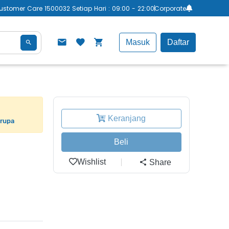
ustomer Care 1500032 Setiap Hari : 09:00 - 22:00
Corporate
Masuk
Daftar
Keranjang
erupa
Beli
Wishlist
Share