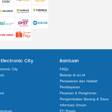
 Electronic City
Bantuan
ctronic City
FAQs
ion
Belanja di eci.id
Penawaran dan Hadiah
Pembayaran
ore
Pesanan & Pengiriman
Pengembalian Barang & Dana
Informasi Umum
etentuan
EC Points