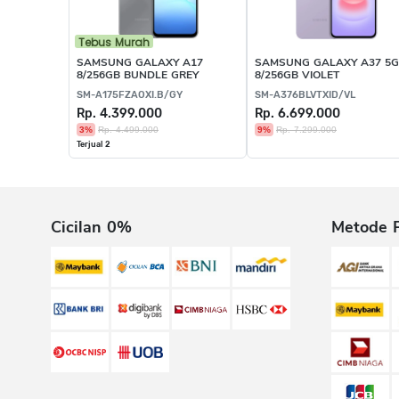
Tebus Murah
SAMSUNG GALAXY A17
SAMSUNG GALAXY A37 5G
8/256GB BUNDLE GREY
8/256GB VIOLET
SM-A175FZAOXI.B/GY
SM-A376BLVTXID/VL
Rp. 4.399.000
Rp. 6.699.000
3%
Rp. 4.499.000
9%
Rp. 7.299.000
Terjual 2
Cicilan 0%
Metode 