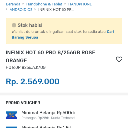
Beranda
Handphone & Tablet
HANDPHONE
ANDROID OS
INFINIX HOT 60 PR…
Stok habis!
Wishlist dulu untuk diingatkan saat stok tersedia atau
Cari
Barang Serupa
INFINIX HOT 60 PRO 8/256GB ROSE
ORANGE
HOT60P 8256.A.K/OG
Rp. 2.569.000
PROMO VOUCHER
Minimal Belanja Rp500rb
Potongan Rp28rb. Kuota Terbatas!
Minimal Belanja Rp1,5jt