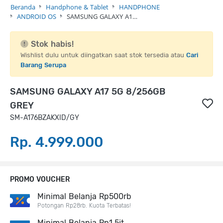
Beranda
Handphone & Tablet
HANDPHONE
ANDROID OS
SAMSUNG GALAXY A1…
Stok habis!
Wishlist dulu untuk diingatkan saat stok tersedia atau
Cari
Barang Serupa
SAMSUNG GALAXY A17 5G 8/256GB
GREY
SM-A176BZAKXID/GY
Rp. 4.999.000
PROMO VOUCHER
Minimal Belanja Rp500rb
Potongan Rp28rb. Kuota Terbatas!
Minimal Belanja Rp1,5jt