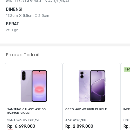
WIRELESS LAN: WI-FI 5 A/B/G/N/AC
DIMENSI
17.2cm X 8.5cm X 2.8cm
BERAT
250 gr
Produk Terkait
Te
SAMSUNG GALAXY A37 5G
OPPO A6X 4/128GB PURPLE
INFI
8/256GB VIOLET
SM-A376BLVTXID/VL
A6X 4128/PP
HOT
Rp. 6.699.000
Rp. 2.899.000
Rp.