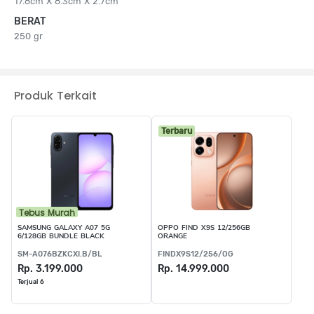
17.8cm X 8.3cm X 2.7cm
BERAT
250 gr
Produk Terkait
Terbaru
Tebus Murah
SAMSUNG GALAXY A07 5G
OPPO FIND X9S 12/256GB
6/128GB BUNDLE BLACK
ORANGE
SM-A076BZKCXI.B/BL
FINDX9S12/256/OG
Rp. 3.199.000
Rp. 14.999.000
Terjual 6