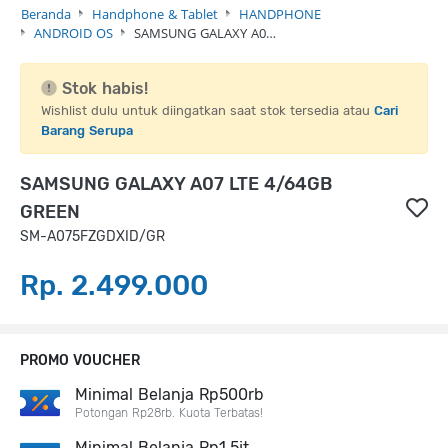
Beranda
Handphone & Tablet
HANDPHONE
ANDROID OS
SAMSUNG GALAXY A0…
Stok habis!
Wishlist dulu untuk diingatkan saat stok tersedia atau
Cari
Barang Serupa
SAMSUNG GALAXY A07 LTE 4/64GB
GREEN
SM-A075FZGDXID/GR
Rp. 2.499.000
PROMO VOUCHER
Minimal Belanja Rp500rb
Potongan Rp28rb. Kuota Terbatas!
Minimal Belanja Rp1,5jt