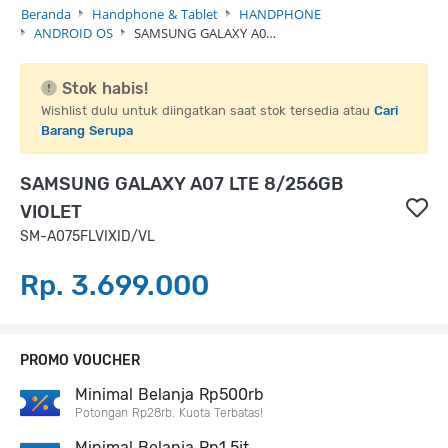
Beranda
Handphone & Tablet
HANDPHONE
ANDROID OS
SAMSUNG GALAXY A0…
Stok habis!
Wishlist dulu untuk diingatkan saat stok tersedia atau
Cari
Barang Serupa
SAMSUNG GALAXY A07 LTE 8/256GB
VIOLET
SM-A075FLVIXID/VL
Rp. 3.699.000
PROMO VOUCHER
Minimal Belanja Rp500rb
Potongan Rp28rb. Kuota Terbatas!
Minimal Belanja Rp1,5jt