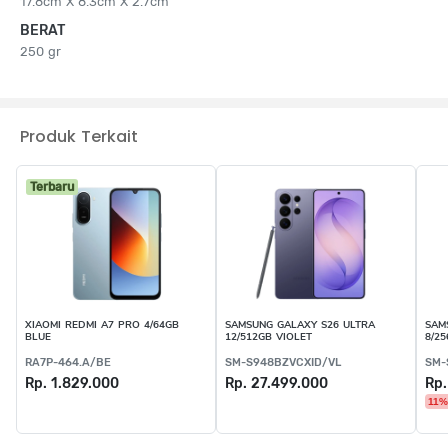
17.8cm X 8.3cm X 2.7cm
BERAT
250 gr
Produk Terkait
Terbaru
XIAOMI REDMI A7 PRO 4/64GB
SAMSUNG GALAXY S26 ULTRA
SAM
BLUE
12/512GB VIOLET
8/2
RA7P-464.A/BE
SM-S948BZVCXID/VL
SM-
Rp. 1.829.000
Rp. 27.499.000
Rp.
11%