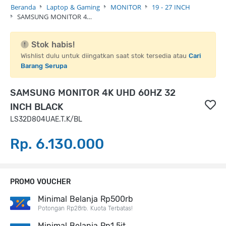
Beranda
Laptop & Gaming
MONITOR
19 - 27 INCH
SAMSUNG MONITOR 4…
Stok habis!
Wishlist dulu untuk diingatkan saat stok tersedia atau
Cari
Barang Serupa
SAMSUNG MONITOR 4K UHD 60HZ 32
INCH BLACK
LS32D804UAE.T.K/BL
Rp. 6.130.000
PROMO VOUCHER
Minimal Belanja Rp500rb
Potongan Rp28rb. Kuota Terbatas!
Minimal Belanja Rp1,5jt