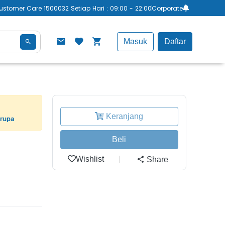
ustomer Care 1500032 Setiap Hari : 09:00 - 22:00
Corporate
Masuk
Daftar
Keranjang
erupa
Beli
Wishlist
Share