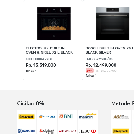
ELECTROLUX BUILT IN
BOSCH BUILT IN OVEN 76 L
OVEN & GRILL 72 L BLACK
BLACK SILVER
KOIGH00KA2/BL
HJG852YS0K/BS
Rp. 13.319.000
Rp. 12.499.000
19%
Rp. 15.399.000
Terjual 1
Terjual 1
Cicilan 0%
Metode 