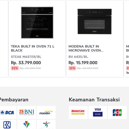
TEKA BUILT IN OVEN 71 L
MODENA BUILT IN
M
BLACK
MICROWAVE OVEN
B
ELECTRIC BLACK
STEAK MASTER/BL
BV 6435/BL
B
Rp. 33.799.000
Rp. 15.199.000
R
21%
Rp. 42.264.000
11%
Rp. 16.969.000
2
Te
Pembayaran
Keamanan Transaksi