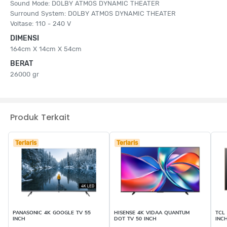
Sound Mode: DOLBY ATMOS DYNAMIC THEATER
Surround System: DOLBY ATMOS DYNAMIC THEATER
Voltase: 110 - 240 V
DIMENSI
164cm X 14cm X 54cm
BERAT
26000 gr
Produk Terkait
Terlaris
Terlaris
PANASONIC 4K GOOGLE TV 55
HISENSE 4K VIDAA QUANTUM
TCL
INCH
DOT TV 50 INCH
INC