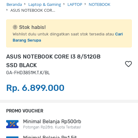
Beranda
Laptop & Gaming
LAPTOP
NOTEBOOK
ASUS NOTEBOOK COR…
Stok habis!
Wishlist dulu untuk diingatkan saat stok tersedia atau
Cari
Barang Serupa
ASUS NOTEBOOK CORE I3 8/512GB
SSD BLACK
GA-FHD3851M.T.K/BL
Rp. 6.899.000
PROMO VOUCHER
Minimal Belanja Rp500rb
Potongan Rp28rb. Kuota Terbatas!
Minimal Belanja Rp1,5jt