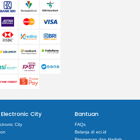
 Electronic City
Bantuan
ctronic City
FAQs
ion
Belanja di eci.id
Penawaran dan Hadiah