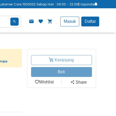
ustomer Care 1500032 Setiap Hari : 09:00 - 22:00
Corporate
Masuk
Daftar
Keranjang
erupa
Beli
Wishlist
Share