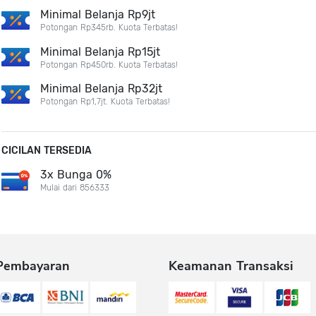
Minimal Belanja Rp9jt
Potongan Rp345rb. Kuota Terbatas!
Minimal Belanja Rp15jt
Potongan Rp450rb. Kuota Terbatas!
Minimal Belanja Rp32jt
Potongan Rp1,7jt. Kuota Terbatas!
CICILAN TERSEDIA
3x Bunga 0%
Mulai dari 856333
Pembayaran
Keamanan Transaksi