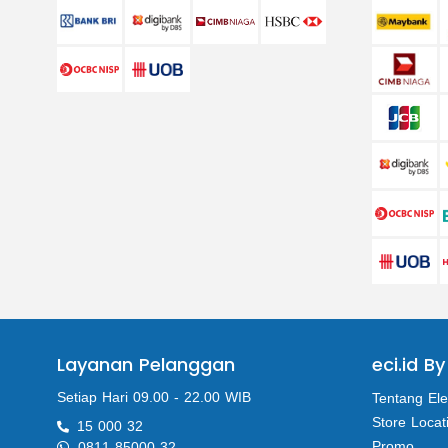
Layanan Pelanggan
eci.id By
Setiap Hari 09.00 - 22.00 WIB
Tentang Ele
Store Locat
15 000 32
Promo
0811 85000 32