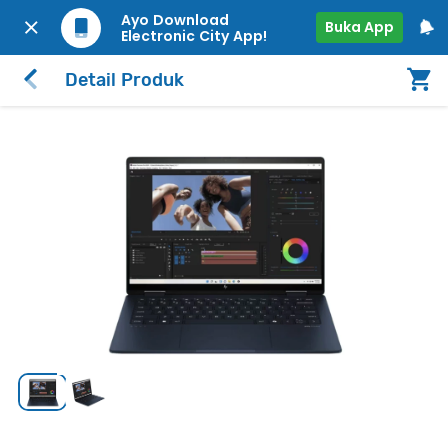
Ayo Download
Buka App
Electronic City App!
Detail Produk