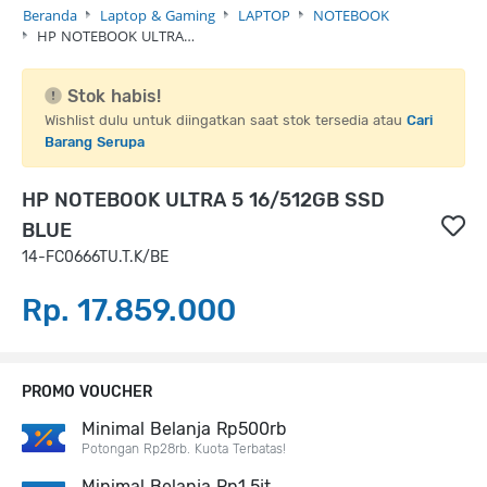
Beranda
Laptop & Gaming
LAPTOP
NOTEBOOK
HP NOTEBOOK ULTRA…
Stok habis!
Wishlist dulu untuk diingatkan saat stok tersedia atau
Cari
Barang Serupa
HP NOTEBOOK ULTRA 5 16/512GB SSD
BLUE
14-FC0666TU.T.K/BE
Rp. 17.859.000
PROMO VOUCHER
Minimal Belanja Rp500rb
Potongan Rp28rb. Kuota Terbatas!
Minimal Belanja Rp1,5jt