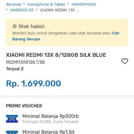
Beranda
Handphone & Tablet
HANDPHONE
ANDROID OS
XIAOMI REDMI 13X …
Stok habis!
Wishlist dulu untuk diingatkan saat stok tersedia atau
Cari
Barang Serupa
XIAOMI REDMI 13X 8/128GB SILK BLUE
REDMI13X8128.T/BE
Terjual 2
Rp. 1.699.000
PROMO VOUCHER
Minimal Belanja Rp500rb
Potongan Rp28rb. Kuota Terbatas!
Minimal Belanja Rp1,5jt