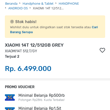
Beranda
Handphone & Tablet
HANDPHONE
ANDROID OS
XIAOMI 14T 12/512…
Stok habis!
Wishlist dulu untuk diingatkan saat stok tersedia atau
Cari
Barang Serupa
XIAOMI 14T 12/512GB GREY
XIAOMI14T 512.T/GY
Terjual 2
Rp. 6.499.000
PROMO VOUCHER
Minimal Belanja Rp500rb
Potongan Rp28rb. Kuota Terbatas!
Minimal Belanja Rp1,5jt