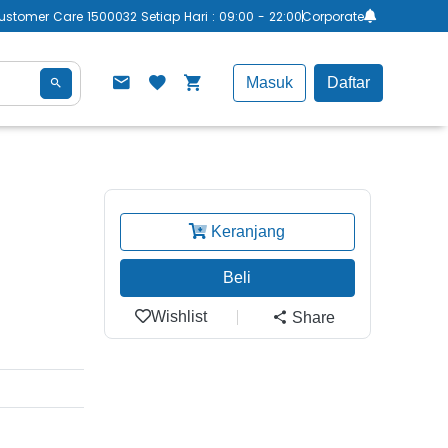
ustomer Care 1500032 Setiap Hari : 09:00 - 22:00
Corporate
Masuk
Daftar
Keranjang
Beli
Wishlist
Share