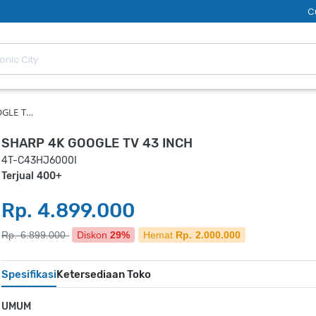
C
OGLE T…
SHARP 4K GOOGLE TV 43 INCH
4T-C43HJ6000I
Terjual 400+
Rp. 4.899.000
Rp. 6.899.000
Diskon
29%
Hemat
Rp. 2.000.000
Spesifikasi
Ketersediaan Toko
UMUM