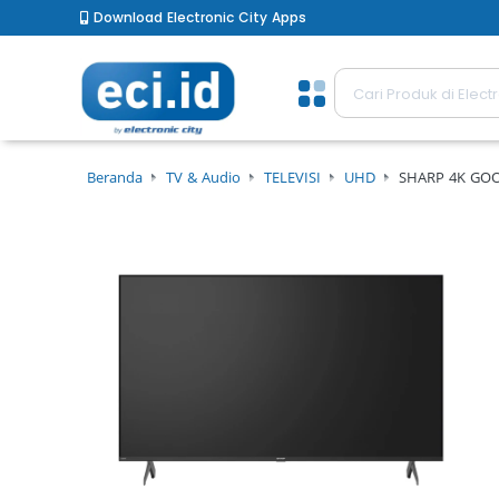
Download Electronic City Apps
Beranda
TV & Audio
TELEVISI
UHD
SHARP 4K GO