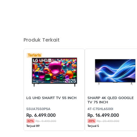
Produk Terkait
Terlaris
LG UHD SMART TV 55 INCH
SHARP 4K QLED GOOGLE
TV 75 INCH
55UA7550PSA
4T-C75HL6500I
Rp. 6.499.000
Rp. 16.499.000
32%
Rp. 9.499.000
20%
Rp. 20.499.000
Terjual 89
Terjual 5