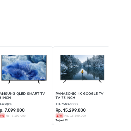
AMSUNG QLED SMART TV
PANASONIC 4K GOOGLE TV
3 INCH
TV 75 INCH
A43Q8F
TH-75NX600G
p. 7.099.000
Rp. 15.299.000
4%
Rp. 8.199.000
17%
Rp. 18.399.000
Terjual 12