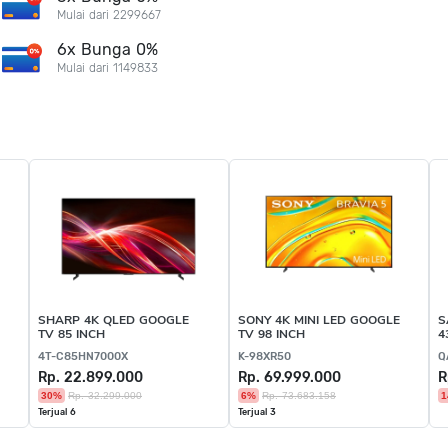
Mulai dari 2299667
6x Bunga 0%
Mulai dari 1149833
SHARP 4K QLED GOOGLE
SONY 4K MINI LED GOOGLE
S
TV 85 INCH
TV 98 INCH
4
4T-C85HN7000X
K-98XR50
Q
Rp. 22.899.000
Rp. 69.999.000
R
30%
Rp. 32.299.000
6%
Rp. 73.683.158
1
Terjual 6
Terjual 3