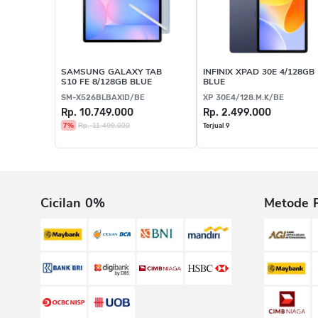
SAMSUNG GALAXY TAB
INFINIX XPAD 30E 4/128GB
S10 FE 8/128GB BLUE
BLUE
SM-X526BLBAXID/BE
XP 30E4/128.M.K/BE
Rp. 10.749.000
Rp. 2.499.000
7%
Rp. 11.499.000
Terjual 9
Cicilan 0%
Metode 