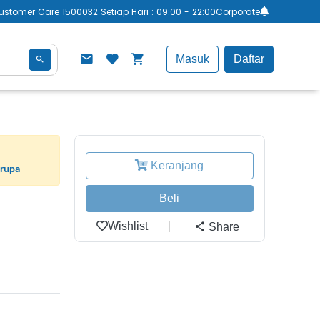
ustomer Care 1500032 Setiap Hari : 09:00 - 22:00
Corporate
Masuk
Daftar
Keranjang
erupa
Beli
Wishlist
Share