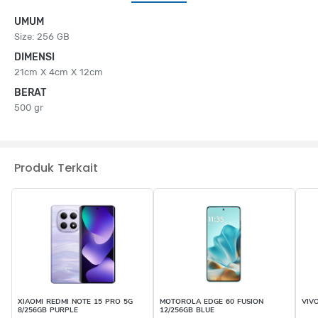
UMUM
Size: 256 GB
DIMENSI
21cm X 4cm X 12cm
BERAT
500 gr
Produk Terkait
XIAOMI REDMI NOTE 15 PRO 5G
MOTOROLA EDGE 60 FUSION
VIV
8/256GB PURPLE
12/256GB BLUE