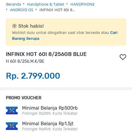
Beranda
Handphone & Tablet
HANDPHONE
ANDROID OS
INFINIX HOT 60I 8…
Stok habis!
Wishlist dulu untuk diingatkan saat stok tersedia atau
Cari
Barang Serupa
INFINIX HOT 60I 8/256GB BLUE
H 60I 8/256.M.K/BE
Rp. 2.799.000
PROMO VOUCHER
Minimal Belanja Rp500rb
Potongan Rp28rb. Kuota Terbatas!
Minimal Belanja Rp1,5jt
Potongan Rp45rb. Kuota Terbatas!