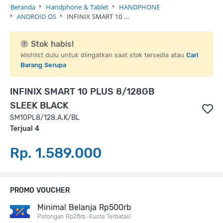
Beranda
Handphone & Tablet
HANDPHONE
ANDROID OS
INFINIX SMART 10 …
Stok habis!
Wishlist dulu untuk diingatkan saat stok tersedia atau
Cari
Barang Serupa
INFINIX SMART 10 PLUS 8/128GB
SLEEK BLACK
SM10PL8/128.A.K/BL
Terjual 4
Rp. 1.589.000
PROMO VOUCHER
Minimal Belanja Rp500rb
Potongan Rp28rb. Kuota Terbatas!