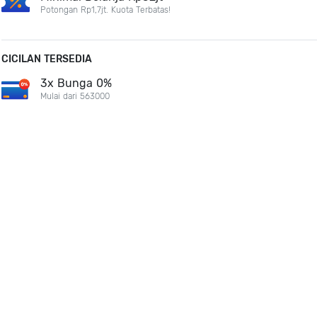
Potongan Rp1,7jt. Kuota Terbatas!
CICILAN TERSEDIA
3x Bunga 0%
Mulai dari 563000