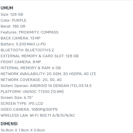
UMUM
Size: 128 GB
Color: PURPLE
Berat: 185 GR
Features: PROXIMITY, COMPASS
BACK CAMERA: 13 MP
Battery: 5 200 MAH LI‑PO
BLUETOOTH: BLUETOOTH 5.2
EXTERNAL MEMORY & CARD SLOT: 128 GB
FRONT CAMERA: 8 MP
INTERNAL MEMORY & RAM: 6 GB
NETWORK AVAILABILITY: 2G GSM, 3G HSDPA, 4G LTE
NETWORK COVERAGE: 2G, 3G, 4G
Sistem Operasi: ANDROID 14 DENGAN ITEL OS 14.5
PLATFORM: UNISOC T7250 (12 NM)
Screen Size: 6.75"
SCREEN TYPE: IPS LCD
VIDEO CAMERA: 1080P@30FPS
WIRELESS LAN: WI‑FI 802.11 A/B/G/N/AC
DIMENSI
16.8cm X 7.8cm X 0.8cm