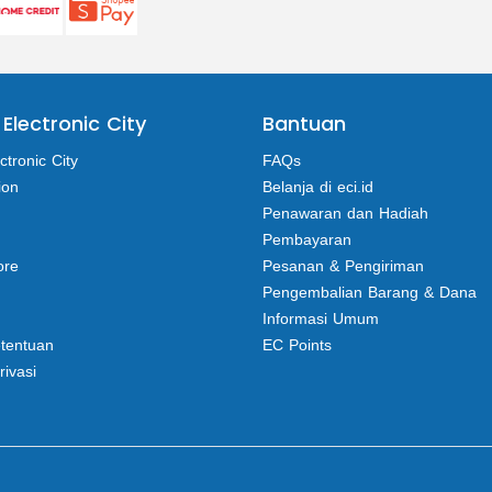
 Electronic City
Bantuan
ctronic City
FAQs
ion
Belanja di eci.id
Penawaran dan Hadiah
Pembayaran
ore
Pesanan & Pengiriman
Pengembalian Barang & Dana
Informasi Umum
etentuan
EC Points
rivasi