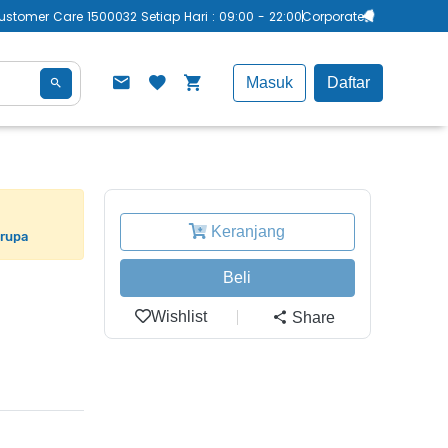
ustomer Care 1500032 Setiap Hari : 09:00 - 22:00
Corporate
Masuk
Daftar
Keranjang
erupa
Beli
Wishlist
Share