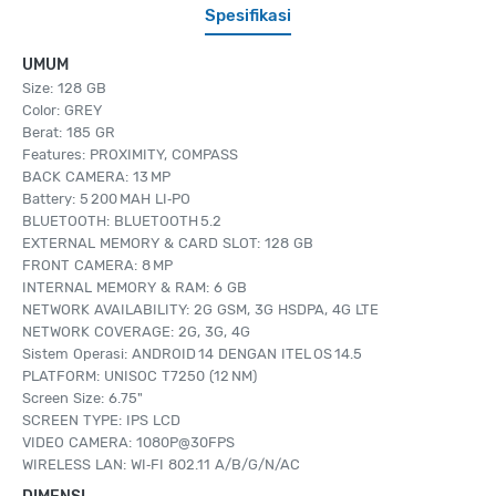
Spesifikasi
UMUM
Size: 128 GB
Color: GREY
Berat: 185 GR
Features: PROXIMITY, COMPASS
BACK CAMERA: 13 MP
Battery: 5 200 MAH LI‑PO
BLUETOOTH: BLUETOOTH 5.2
EXTERNAL MEMORY & CARD SLOT: 128 GB
FRONT CAMERA: 8 MP
INTERNAL MEMORY & RAM: 6 GB
NETWORK AVAILABILITY: 2G GSM, 3G HSDPA, 4G LTE
NETWORK COVERAGE: 2G, 3G, 4G
Sistem Operasi: ANDROID 14 DENGAN ITEL OS 14.5
PLATFORM: UNISOC T7250 (12 NM)
Screen Size: 6.75"
SCREEN TYPE: IPS LCD
VIDEO CAMERA: 1080P@30FPS
WIRELESS LAN: WI‑FI 802.11 A/B/G/N/AC