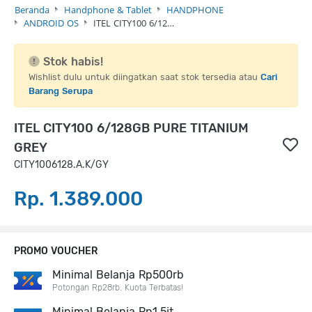
Beranda
Handphone & Tablet
HANDPHONE
ANDROID OS
ITEL CITY100 6/12…
Stok habis!
Wishlist dulu untuk diingatkan saat stok tersedia atau
Cari
Barang Serupa
ITEL CITY100 6/128GB PURE TITANIUM
GREY
CITY1006128.A.K/GY
Rp. 1.389.000
PROMO VOUCHER
Minimal Belanja Rp500rb
Potongan Rp28rb. Kuota Terbatas!
Minimal Belanja Rp1,5jt