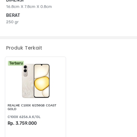
DIMENSI
16.8cm X 7.8cm X 0.8cm
BERAT
250 gr
Produk Terkait
Terbaru
REALME C100X 6/256GB COAST
GOLD
C100X 6256.A.K/GL
Rp. 3.759.000