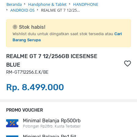
Beranda
Handphone & Tablet
HANDPHONE
ANDROID OS
REALME GT 7 12/25…
Stok habis!
Wishlist dulu untuk diingatkan saat stok tersedia atau
Cari
Barang Serupa
REALME GT 7 12/256GB ICESENSE
BLUE
RM-GT712256.E.K/BE
Rp. 8.499.000
PROMO VOUCHER
Minimal Belanja Rp500rb
Potongan Rp28rb. Kuota Terbatas!
Minimal Belanja Rp1,5jt