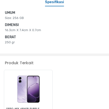
Spesifikasi
UMUM
Size: 256 GB
DIMENSI
16.3cm X 7.4cm X 0.7cm
BERAT
250 gr
Produk Terkait
OPPO A6X 4/64GB PURPLE