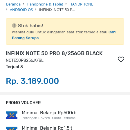
Beranda
Handphone & Tablet
HANDPHONE
ANDROID OS
INFINIX NOTE 50 P…
Stok habis!
Wishlist dulu untuk diingatkan saat stok tersedia atau
Cari
Barang Serupa
INFINIX NOTE 50 PRO 8/256GB BLACK
NOTE50P8256.K/BL
Terjual 3
Rp. 3.189.000
PROMO VOUCHER
Minimal Belanja Rp500rb
Potongan Rp28rb. Kuota Terbatas!
Minimal Belanja Rp1,5jt