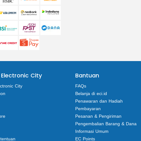
 Electronic City
Bantuan
ctronic City
FAQs
ion
Belanja di eci.id
Penawaran dan Hadiah
Pembayaran
ore
Pesanan & Pengiriman
Pengembalian Barang & Dana
Informasi Umum
etentuan
EC Points