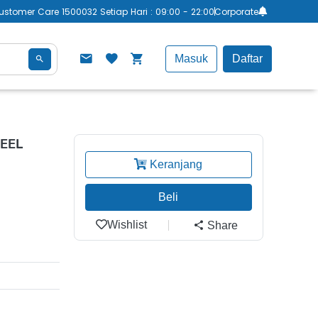
ustomer Care 1500032 Setiap Hari : 09:00 - 22:00
Corporate
Masuk
Daftar
TEEL
Keranjang
Beli
Wishlist
Share