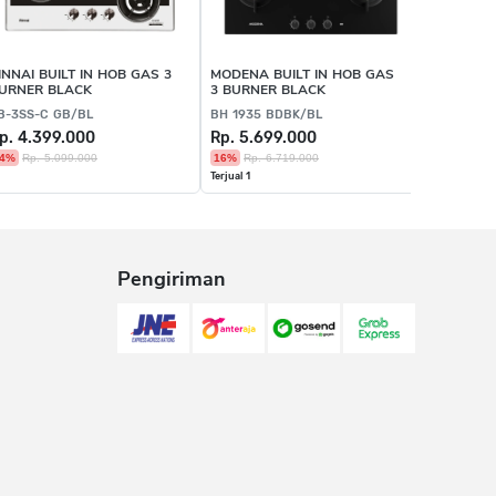
INNAI BUILT IN HOB GAS 3
MODENA BUILT IN HOB GAS
MODENA B
URNER BLACK
3 BURNER BLACK
3 BURNE
B-3SS-C GB/BL
BH 1935 BDBK/BL
BH 2933 
p. 4.399.000
Rp. 5.699.000
Rp. 5.3
4%
Rp. 5.099.000
16%
Rp. 6.719.000
16%
Rp. 6
Terjual 1
Pengiriman