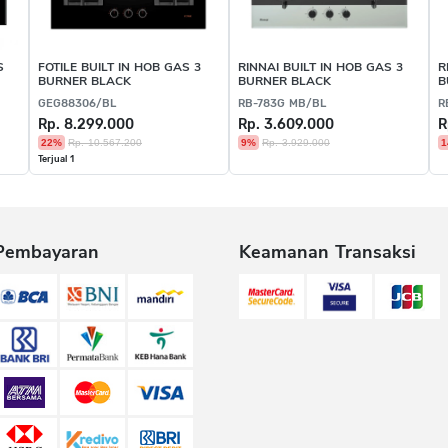
S
FOTILE BUILT IN HOB GAS 3
RINNAI BUILT IN HOB GAS 3
R
BURNER BLACK
BURNER BLACK
B
GEG88306/BL
RB-783G MB/BL
R
Rp. 8.299.000
Rp. 3.609.000
R
22%
Rp. 10.567.200
9%
Rp. 3.929.000
1
Terjual 1
Pembayaran
Keamanan Transaksi