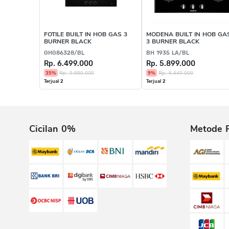
FOTILE BUILT IN HOB GAS 3
MODENA BUILT IN HOB GA
BURNER BLACK
3 BURNER BLACK
GHG86328/BL
BH 1935 LA/BL
Rp. 6.499.000
Rp. 5.899.000
35%
Rp. 9.880.000
9%
Rp. 6.449.000
Terjual 2
Terjual 2
Cicilan 0%
Metode 