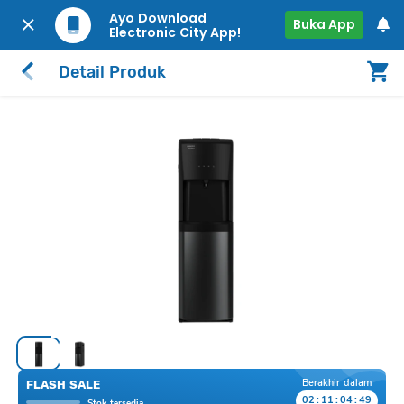
Ayo Download
Buka App
Electronic City App!
Detail Produk
Berakhir dalam
FLASH SALE
02
:
11
:
04
:
49
Stok tersedia