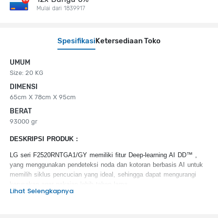
Mulai dari 1839917
Spesifikasi
Ketersediaan Toko
UMUM
Size: 20 KG
DIMENSI
65cm X 78cm X 95cm
BERAT
93000 gr
DESKRIPSI PRODUK :
LG seri F2520RNTGA1/GY memiliki fitur Deep-learning AI DD™ ,
yang menggunakan pendeteksi noda dan kotoran berbasis AI untuk
memilih siklus pencucian yang ideal, sehingga dapat mengurangi
kerusakan agar pakaian lebih tahan lama
Lihat Selengkapnya
KEUNGGULAN PRODUK :
TurboWash™ 360o