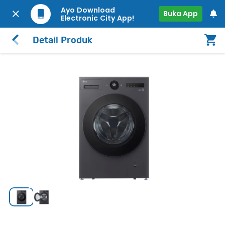
Ayo Download
Buka App
Electronic City App!
Detail Produk