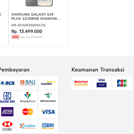
E
SAMSUNG GALAXY S25
PLUS 12/256GB SHADOW
SILVER
SM-S936BZSBXID/SL
Rp. 13.499.000
19%
Rp. 16.499.000
Pembayaran
Keamanan Transaksi