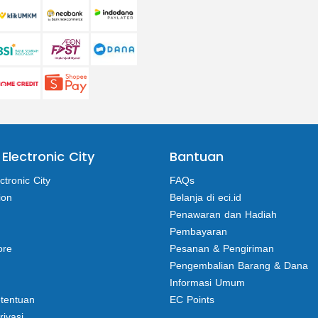
 Electronic City
Bantuan
ctronic City
FAQs
ion
Belanja di eci.id
Penawaran dan Hadiah
Pembayaran
ore
Pesanan & Pengiriman
Pengembalian Barang & Dana
Informasi Umum
etentuan
EC Points
rivasi