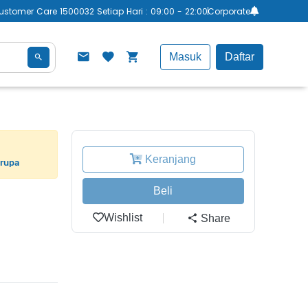
ustomer Care 1500032 Setiap Hari : 09:00 - 22:00
Corporate
Masuk
Daftar
Keranjang
erupa
Beli
Wishlist
Share