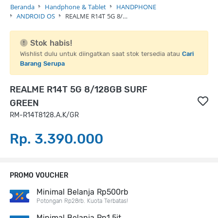
Beranda
Handphone & Tablet
HANDPHONE
ANDROID OS
REALME R14T 5G 8/…
Stok habis!
Wishlist dulu untuk diingatkan saat stok tersedia atau
Cari
Barang Serupa
REALME R14T 5G 8/128GB SURF
GREEN
RM-R14T8128.A.K/GR
Rp. 3.390.000
PROMO VOUCHER
Minimal Belanja Rp500rb
Potongan Rp28rb. Kuota Terbatas!
Minimal Belanja Rp1,5jt