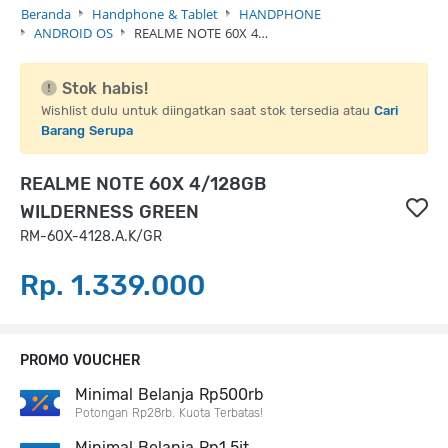
Beranda
Handphone & Tablet
HANDPHONE
ANDROID OS
REALME NOTE 60X 4…
Stok habis!
Wishlist dulu untuk diingatkan saat stok tersedia atau
Cari
Barang Serupa
REALME NOTE 60X 4/128GB
WILDERNESS GREEN
RM-60X-4128.A.K/GR
Rp. 1.339.000
PROMO VOUCHER
Minimal Belanja Rp500rb
Potongan Rp28rb. Kuota Terbatas!
Minimal Belanja Rp1,5jt