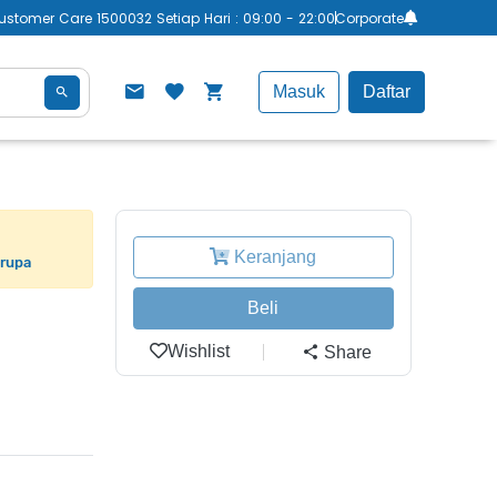
ustomer Care 1500032 Setiap Hari : 09:00 - 22:00
Corporate
Masuk
Daftar
Keranjang
erupa
Beli
Wishlist
Share