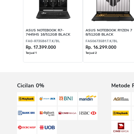
ASUS NOTEBOOK R7-
ASUS NOTEBOOK RYZEN 7
7445HS 16/512GB BLACK
8/512GB BLACK
FAG-R735B6T.T.K/BL
FA506735B1.T.K/BL
Rp. 17.399.000
Rp. 16.299.000
Terjual 1
Terjual 2
Cicilan 0%
Metode 