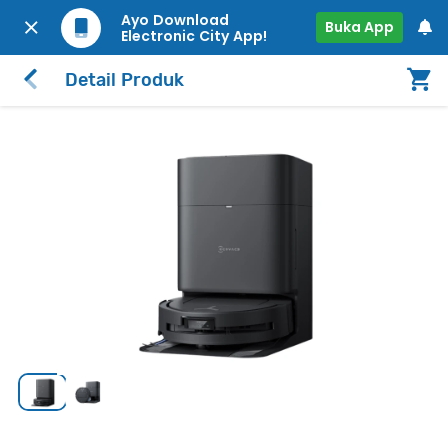
Ayo Download
Buka App
Electronic City App!
Detail Produk