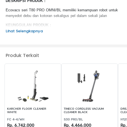
DESKRIPSI PRODUK :
Ecovacs seri T80 PRO OMNI/BL memiliki kemampuan robot untuk
menyedot debu dan kotoran sekaligus pel dalam sekali jalan
KEUNGGULAN PRODUK :
Lihat Selengkapnya
Ozmo Roller
TruEdge 2.0
ZeroTangle 3.0
Carpet First Feature
Produk Terkait
AI Instant Re-Mop 2.0,
Auto Lift Mopping
Daya hisap: up to 18000 Pa
KARCHER FLOOR CLEANER
TINECO CORDLESS VACUUM
DRE
WHITE
CLEANER BLACK
CLE
FC 4-4/WH
S30 PRO/BL
H12
Rp. 6.742.000
Rp. 4.466.000
Rp.