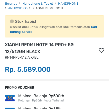
Beranda
Handphone & Tablet
HANDPHONE
ANDROID OS
XIAOMI REDMI NOTE…
Stok habis!
Wishlist dulu untuk diingatkan saat stok tersedia atau
Cari
Barang Serupa
XIAOMI REDMI NOTE 14 PRO+ 5G
12/512GB BLACK
RN14PP5-512.A.K/BL
Rp. 5.589.000
PROMO VOUCHER
Minimal Belanja Rp500rb
Potongan Rp28rb. Kuota Terbatas!
Minimal Belanja Rp1,5jt