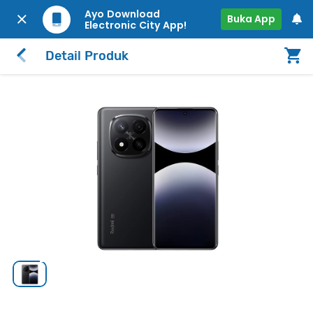
Ayo Download
Buka App
Electronic City App!
Detail Produk