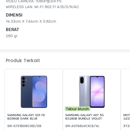
VIDEO CAMERA: 1080P@30FPS
WIRELESS LAN: WI-FI 802.11 A/B/G/N/AC
DIMENSI
16.33cm X 7.66cm X 0.82cm
BERAT
280 gr
Produk Terkait
Tebus Murah
SAMSUNG GALAXY S25 FE
SAMSUNG GALAXY A07 5G
MOT
8/256GB DARK BLUE
6/128GB BUNDLE VIOLET
12/
SM-S731BDBCXID/DB
SM-A076BLVCXI.B/VL
XT2