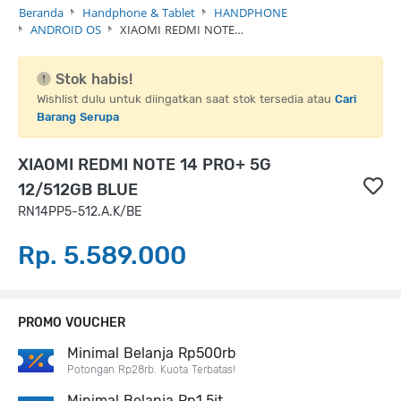
Beranda
Handphone & Tablet
HANDPHONE
ANDROID OS
XIAOMI REDMI NOTE…
Stok habis!
Wishlist dulu untuk diingatkan saat stok tersedia atau
Cari
Barang Serupa
XIAOMI REDMI NOTE 14 PRO+ 5G
12/512GB BLUE
RN14PP5-512.A.K/BE
Rp. 5.589.000
PROMO VOUCHER
Minimal Belanja Rp500rb
Potongan Rp28rb. Kuota Terbatas!
Minimal Belanja Rp1,5jt