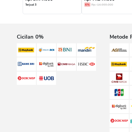
6%
Rp. 14.999.000
Terjual 3
Cicilan 0%
Metode 