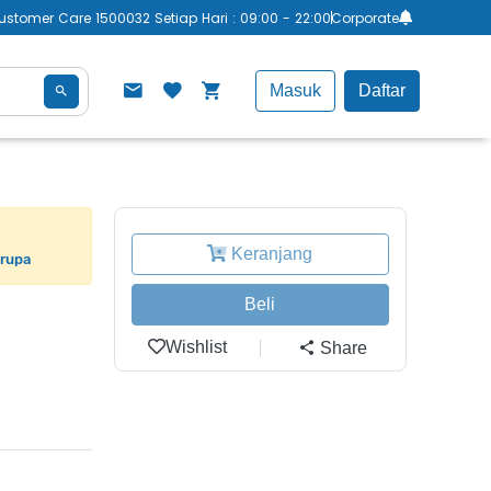
ustomer Care 1500032 Setiap Hari : 09:00 - 22:00
Corporate
Masuk
Daftar
Keranjang
erupa
Beli
Wishlist
Share