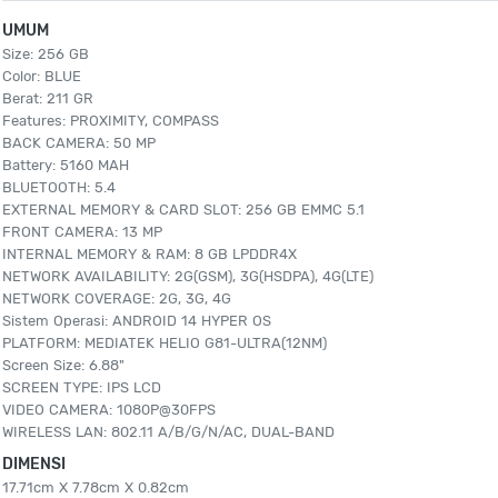
UMUM
Size: 256 GB
Color: BLUE
Berat: 211 GR
Features: PROXIMITY, COMPASS
BACK CAMERA: 50 MP
Battery: 5160 MAH
BLUETOOTH: 5.4
EXTERNAL MEMORY & CARD SLOT: 256 GB EMMC 5.1
FRONT CAMERA: 13 MP
INTERNAL MEMORY & RAM: 8 GB LPDDR4X
NETWORK AVAILABILITY: 2G(GSM), 3G(HSDPA), 4G(LTE)
NETWORK COVERAGE: 2G, 3G, 4G
Sistem Operasi: ANDROID 14 HYPER OS
PLATFORM: MEDIATEK HELIO G81-ULTRA(12NM)
Screen Size: 6.88"
SCREEN TYPE: IPS LCD
VIDEO CAMERA: 1080P@30FPS
WIRELESS LAN: 802.11 A/B/G/N/AC, DUAL-BAND
DIMENSI
17.71cm X 7.78cm X 0.82cm