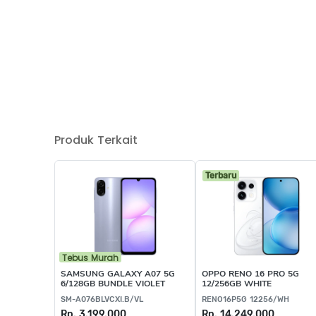
Produk Terkait
Terbaru
Tebus Murah
SAMSUNG GALAXY A07 5G
OPPO RENO 16 PRO 5G
6/128GB BUNDLE VIOLET
12/256GB WHITE
SM-A076BLVCXI.B/VL
RENO16P5G 12256/WH
Rp. 3.199.000
Rp. 14.249.000