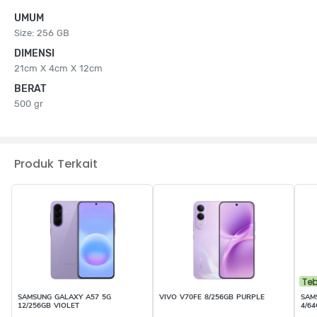
UMUM
Size: 256 GB
DIMENSI
21cm X 4cm X 12cm
BERAT
500 gr
Produk Terkait
Te
SAMSUNG GALAXY A57 5G
VIVO V70FE 8/256GB PURPLE
SAM
12/256GB VIOLET
4/6