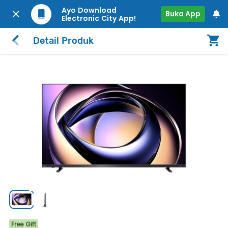
Ayo Download
Buka App
Electronic City App!
Detail Produk
Free Gift