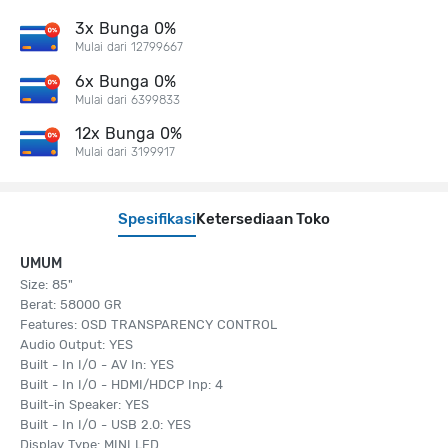
3x Bunga 0%
Mulai dari 12799667
6x Bunga 0%
Mulai dari 6399833
12x Bunga 0%
Mulai dari 3199917
Spesifikasi
Ketersediaan Toko
UMUM
Size: 85"
Berat: 58000 GR
Features: OSD TRANSPARENCY CONTROL
Audio Output: YES
Built - In I/O - AV In: YES
Built - In I/O - HDMI/HDCP Inp: 4
Built-in Speaker: YES
Built - In I/O - USB 2.0: YES
Display Type: MINI LED