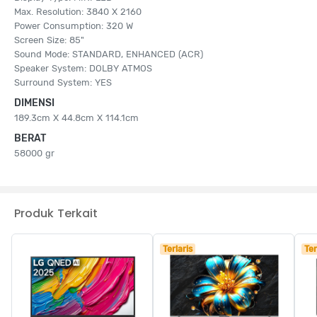
Max. Resolution: 3840 X 2160
Power Consumption: 320 W
Screen Size: 85"
Sound Mode: STANDARD, ENHANCED (ACR)
Speaker System: DOLBY ATMOS
Surround System: YES
DIMENSI
189.3cm X 44.8cm X 114.1cm
BERAT
58000 gr
Produk Terkait
Terlaris
Ter