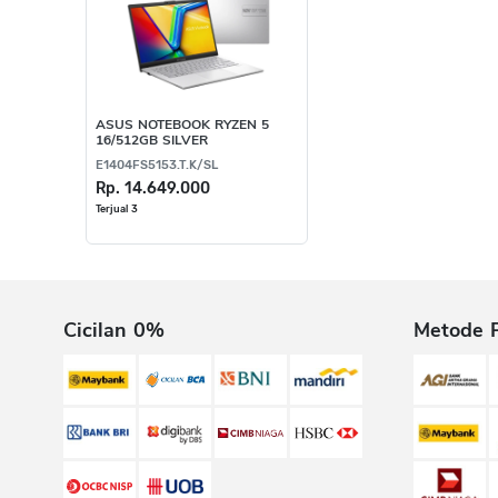
ASUS NOTEBOOK RYZEN 5
16/512GB SILVER
E1404FS5153.T.K/SL
Rp. 14.649.000
Terjual 3
Cicilan 0%
Metode 