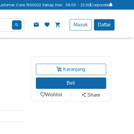
ustomer Care 1500032 Setiap Hari : 09:00 - 22:00
Corporate
Masuk
Daftar
Keranjang
Beli
Wishlist
Share