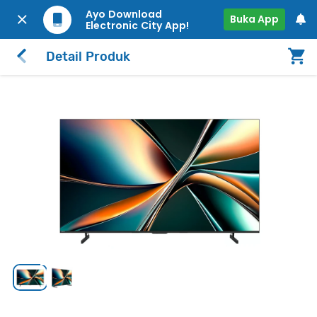
Ayo Download
Buka App
Electronic City App!
Detail Produk