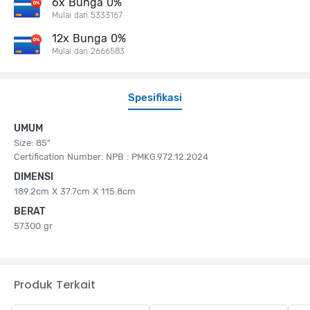
6x Bunga 0%
Mulai dari 5333167
12x Bunga 0%
Mulai dari 2666583
Spesifikasi
UMUM
Size: 85"
Certification Number: NPB : PMKG.972.12.2024
DIMENSI
189.2cm X 37.7cm X 115.8cm
BERAT
57300 gr
Produk Terkait