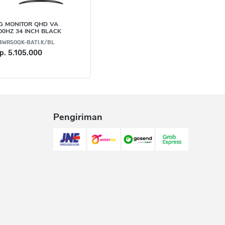
G MONITOR QHD VA
00HZ 34 INCH BLACK
4WR50QK-BATI.K/BL
p. 5.105.000
Pengiriman