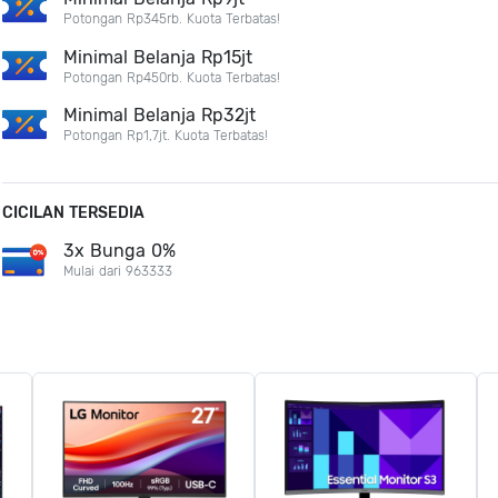
Potongan Rp345rb. Kuota Terbatas!
Minimal Belanja Rp15jt
Potongan Rp450rb. Kuota Terbatas!
Minimal Belanja Rp32jt
Potongan Rp1,7jt. Kuota Terbatas!
CICILAN TERSEDIA
3x Bunga 0%
Mulai dari 963333