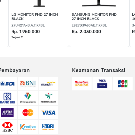
LG MONITOR FHD 27 INCH
SAMSUNG MONITOR FHD
L
BLACK
27 INCH BLACK
1
27U421A-B.A.T.K/BL
LS27D396GAE.T.K/BL
3
Rp. 1.950.000
Rp. 2.030.000
R
Terjual 2
Pembayaran
Keamanan Transaksi