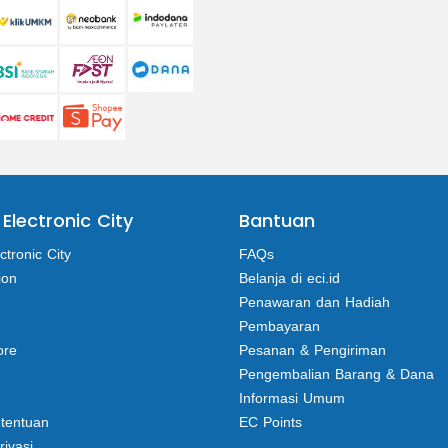
 Electronic City
Bantuan
ctronic City
FAQs
ion
Belanja di eci.id
Penawaran dan Hadiah
Pembayaran
ore
Pesanan & Pengiriman
Pengembalian Barang & Dana
Informasi Umum
etentuan
EC Points
rivasi