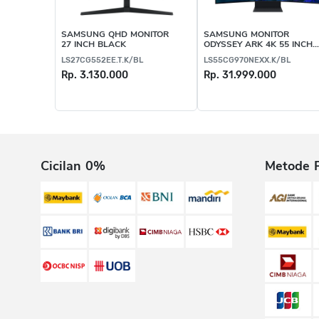
SAMSUNG QHD MONITOR
SAMSUNG MONITOR
27 INCH BLACK
ODYSSEY ARK 4K 55 INCH
BLACK
LS27CG552EE.T.K/BL
LS55CG970NEXX.K/BL
Rp. 3.130.000
Rp. 31.999.000
Cicilan 0%
Metode 