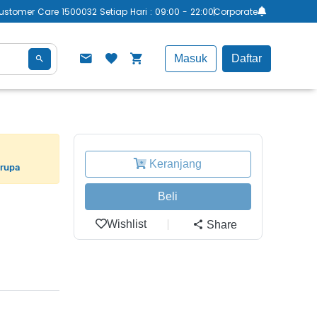
ustomer Care 1500032 Setiap Hari : 09:00 - 22:00
Corporate
Masuk
Daftar
Keranjang
erupa
Beli
Wishlist
Share