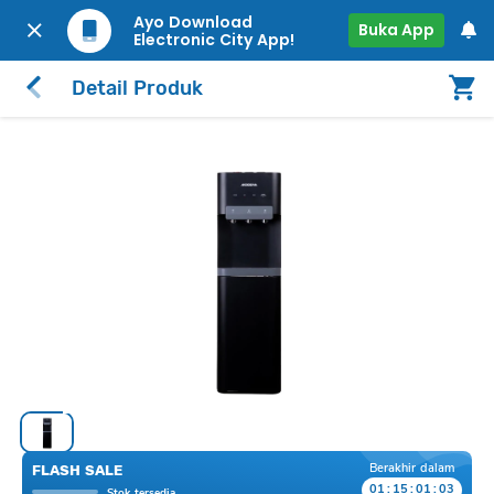
Ayo Download
Buka App
Electronic City App!
Detail Produk
Berakhir dalam
FLASH SALE
01
:
15
:
01
:
03
Stok tersedia